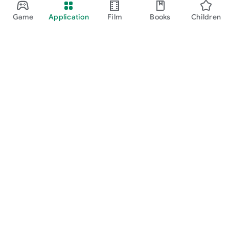
teenpattimasterofficial.net, rummy go, teen patti star win, rummy
Game
Application
Film
Books
Children
mega
All Pages
← Prev
Next →
Related in Indian Card Games:
rummy 1000 bonus
rummy-glee1.in
junglee rummy login
jhandimundaking
dm-3 patti game
More Categories:
Casino & Slots
Table Games
Sports Betting
Betting Platforms
Bonuses & Earning
Lottery & Prediction
हिंदी गैंबलिंग